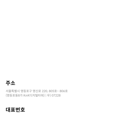
주소
서울특별시 영등포구 영신로 220, 805호~ 806호
(영등포동8가 KnK디지털타워) | 우) 07228
대표번호